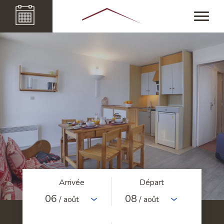
Arrivée
Départ
06
08
/ août
/ août